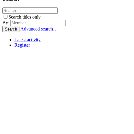
Search titles only
By:
Advanced search…
Search
Latest activity
Register