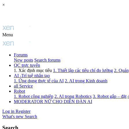
×
Menu
Forums
New posts
Search forums
QC trực tuyến
1. Xác định mục tiêu
1. Thiết lập các tiêu chí đo lường
2. Quảng
AI -Trí tuệ nhân tạo
1. Ứng dụng thực tế của AI
2. AI trong Kinh doanh
all Service
Robot
1. Robot công nghiệp
2. AI trong Robotics
3. Robot gắp – đặt
MODERATOR NỮ CHO DIỄN ĐÀN AI
Log in
Register
What's new
Search
Search