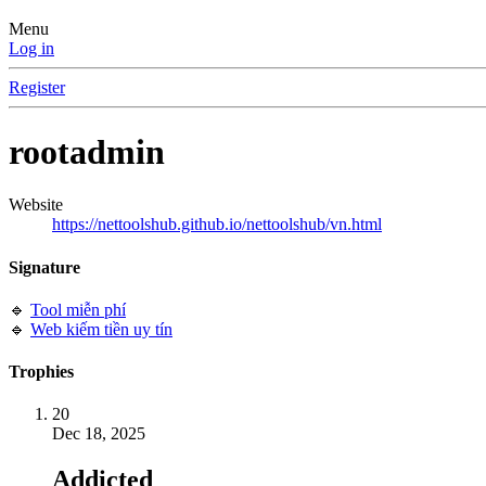
Menu
Log in
Register
rootadmin
Website
https://nettoolshub.github.io/nettoolshub/vn.html
Signature
🔹
Tool miễn phí
🔹
Web kiếm tiền uy tín
Trophies
20
Dec 18, 2025
Addicted