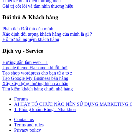
Thiết kế nhận diện thương hiệu
Giá trị cốt lõi và tầm nhìn thương hiệu
Đối thủ & Khách hàng
Phân tích Đối thủ của mình
Xác định đối tượng khách hàng của mình là gì ?
Hỗ trợ trải nghiệm khách hàng
Dịch vụ - Service
Hướng dẫn làm web 1-1
Update theme Flatsome khi lỗi thời
Tạo shop wordpress cho bạn từ a to z
Tạo Google My Business bán hàng
Xây xây dựng thương hiệu cá nhân
Tìm kiếm khách hàng chuỗi nhà hàng
Forums
AI HAY TỔ CHỨC NÀO NÊN SỬ DỤNG MARKETING 
1. Phòng khám Răng - Nha khoa
Contact us
Terms and rules
Privacy policy