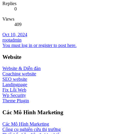
Replies
0
Views
409
Oct 10, 2024
rootadmin
You must log in or register to post here.
Website
Website & Diễn đàn
Coaching website
SEO website
Landingpage
Fix Lỗi Web
Wp Security
Theme Plugin
Các Mô Hình Marketing
Các Mô Hình Marketing
Công cụ nghiên cứu thị trường