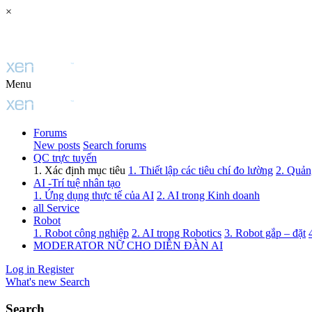
×
Menu
Forums
New posts
Search forums
QC trực tuyến
1. Xác định mục tiêu
1. Thiết lập các tiêu chí đo lường
2. Quảng
AI -Trí tuệ nhân tạo
1. Ứng dụng thực tế của AI
2. AI trong Kinh doanh
all Service
Robot
1. Robot công nghiệp
2. AI trong Robotics
3. Robot gắp – đặt
MODERATOR NỮ CHO DIỄN ĐÀN AI
Log in
Register
What's new
Search
Search