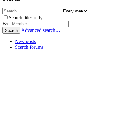
Search titles only
By:
Advanced search…
Search
New posts
Search forums