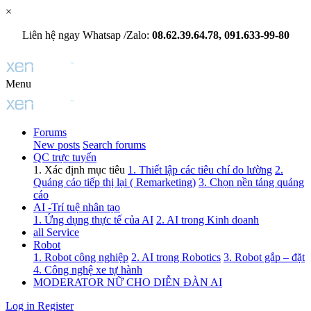
×
Liên hệ ngay Whatsap /Zalo:
08.62.39.64.78, 091.633-99-80
Menu
Forums
New posts
Search forums
QC trực tuyến
1. Xác định mục tiêu
1. Thiết lập các tiêu chí đo lường
2.
Quảng cáo tiếp thị lại ( Remarketing)
3. Chọn nền tảng quảng
cáo
AI -Trí tuệ nhân tạo
1. Ứng dụng thực tế của AI
2. AI trong Kinh doanh
all Service
Robot
1. Robot công nghiệp
2. AI trong Robotics
3. Robot gắp – đặt
4. Công nghệ xe tự hành
MODERATOR NỮ CHO DIỄN ĐÀN AI
Log in
Register