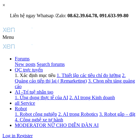
×
Liên hệ ngay Whatsap /Zalo:
08.62.39.64.78, 091.633-99-80
Menu
Forums
New posts
Search forums
QC trực tuyến
1. Xác định mục tiêu
1. Thiết lập các tiêu chí đo lường
2.
Quảng cáo tiếp thị lại ( Remarketing)
3. Chọn nền tảng quảng
cáo
AI -Trí tuệ nhân tạo
1. Ứng dụng thực tế của AI
2. AI trong Kinh doanh
all Service
Robot
1. Robot công nghiệp
2. AI trong Robotics
3. Robot gắp – đặt
4. Công nghệ xe tự hành
MODERATOR NỮ CHO DIỄN ĐÀN AI
Log in
Register