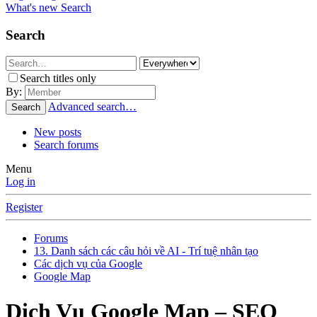
What's new
Search
Search
Search titles only
By:
Advanced search…
Search
New posts
Search forums
Menu
Log in
Register
Forums
13. Danh sách các câu hỏi về AI - Trí tuệ nhân tạo
Các dịch vụ của Google
Google Map
Dịch Vụ Google Map – SEO