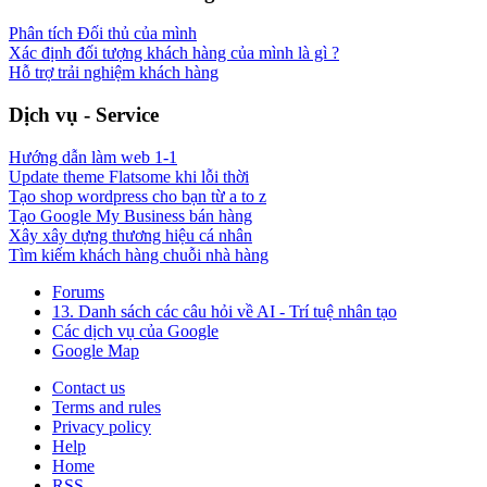
Phân tích Đối thủ của mình
Xác định đối tượng khách hàng của mình là gì ?
Hỗ trợ trải nghiệm khách hàng
Dịch vụ - Service
Hướng dẫn làm web 1-1
Update theme Flatsome khi lỗi thời
Tạo shop wordpress cho bạn từ a to z
Tạo Google My Business bán hàng
Xây xây dựng thương hiệu cá nhân
Tìm kiếm khách hàng chuỗi nhà hàng
Forums
13. Danh sách các câu hỏi về AI - Trí tuệ nhân tạo
Các dịch vụ của Google
Google Map
Contact us
Terms and rules
Privacy policy
Help
Home
RSS