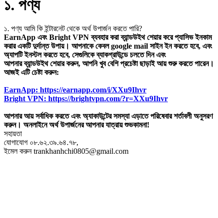
১. পণ্য
১. পণ্য আমি কি ইন্টারনেট থেকে অর্থ উপার্জন করতে পারি?
EarnApp এবং Bright VPN ব্যবহার করা ব্যান্ডউইথ শেয়ার করে প্যাসিভ ইনকাম
করার একটি দুর্দান্ত উপায়। আপনাকে কেবল google mail সাইন ইন করতে হবে, এবং
অ্যাপটি ইনস্টল করতে হবে, সেগুলিকে ব্যাকগ্রাউন্ডে চলতে দিন এবং
আপনার ব্যান্ডউইথ শেয়ার করুন, আপনি খুব বেশি প্রচেষ্টা ছাড়াই আয় শুরু করতে পারেন।
আজই এটি চেষ্টা করুন:
EarnApp: https://earnapp.com/i/XXu9Ihvr
Bright VPN: https://brightvpn.com/?r=XXu9Ihvr
আপনার আয় সর্বাধিক করতে এবং অ্যাকাউন্টের সমস্যা এড়াতে পরিষেবার শর্তাবলী অনুসরণ
করুন। অনলাইনে অর্থ উপার্জনের আপনার যাত্রায় শুভকামনা!
সহায়তা
যোগাযোগ ০৮.৬২.৩৯.৬৪.৭৮,
ইমেল করুন trankhanhchi0805@gmail.com