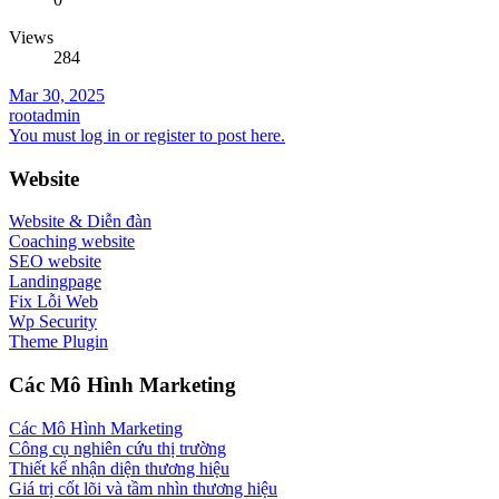
Views
284
Mar 30, 2025
rootadmin
You must log in or register to post here.
Website
Website & Diễn đàn
Coaching website
SEO website
Landingpage
Fix Lỗi Web
Wp Security
Theme Plugin
Các Mô Hình Marketing
Các Mô Hình Marketing
Công cụ nghiên cứu thị trường
Thiết kế nhận diện thương hiệu
Giá trị cốt lõi và tầm nhìn thương hiệu