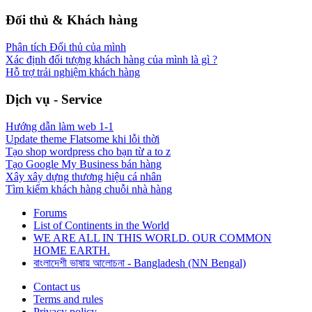
Đối thủ & Khách hàng
Phân tích Đối thủ của mình
Xác định đối tượng khách hàng của mình là gì ?
Hỗ trợ trải nghiệm khách hàng
Dịch vụ - Service
Hướng dẫn làm web 1-1
Update theme Flatsome khi lỗi thời
Tạo shop wordpress cho bạn từ a to z
Tạo Google My Business bán hàng
Xây xây dựng thương hiệu cá nhân
Tìm kiếm khách hàng chuỗi nhà hàng
Forums
List of Continents in the World
WE ARE ALL IN THIS WORLD. OUR COMMON
HOME EARTH.
বাংলাদেশী ভাষায় আলোচনা - Bangladesh (NN Bengal)
Contact us
Terms and rules
Privacy policy