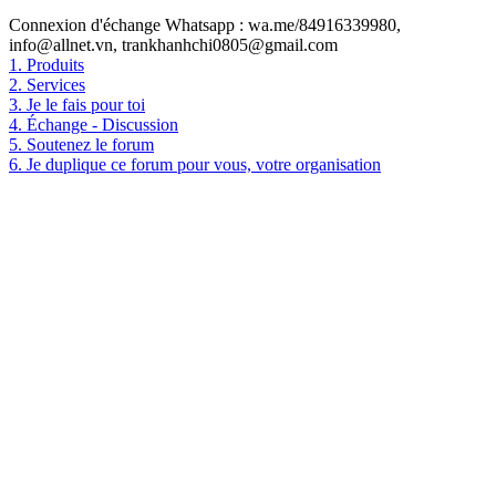
Connexion d'échange Whatsapp : wa.me/84916339980,
info@allnet.vn, trankhanhchi0805@gmail.com
1. Produits
2. Services
3. Je le fais pour toi
4. Échange - Discussion
5. Soutenez le forum
6. Je duplique ce forum pour vous, votre organisation