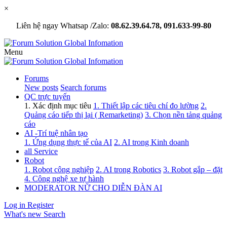
×
Liên hệ ngay Whatsap /Zalo:
08.62.39.64.78, 091.633-99-80
Menu
Forums
New posts
Search forums
QC trực tuyến
1. Xác định mục tiêu
1. Thiết lập các tiêu chí đo lường
2.
Quảng cáo tiếp thị lại ( Remarketing)
3. Chọn nền tảng quảng
cáo
AI -Trí tuệ nhân tạo
1. Ứng dụng thực tế của AI
2. AI trong Kinh doanh
all Service
Robot
1. Robot công nghiệp
2. AI trong Robotics
3. Robot gắp – đặt
4. Công nghệ xe tự hành
MODERATOR NỮ CHO DIỄN ĐÀN AI
Log in
Register
What's new
Search