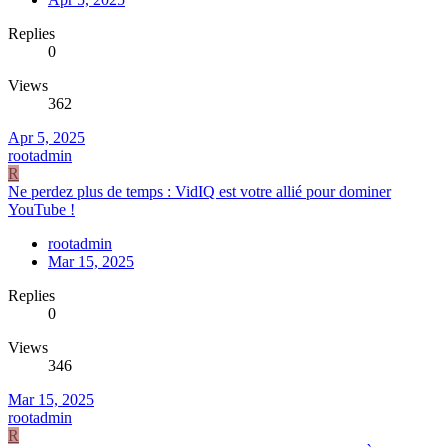
Replies
0
Views
362
Apr 5, 2025
rootadmin
R
Ne perdez plus de temps : VidIQ est votre allié pour dominer
YouTube !
rootadmin
Mar 15, 2025
Replies
0
Views
346
Mar 15, 2025
rootadmin
R