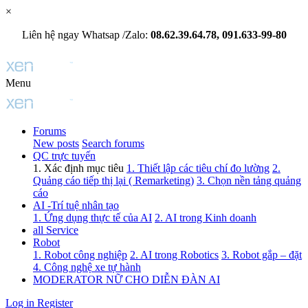
×
Liên hệ ngay Whatsap /Zalo:
08.62.39.64.78, 091.633-99-80
Menu
Forums
New posts
Search forums
QC trực tuyến
1. Xác định mục tiêu
1. Thiết lập các tiêu chí đo lường
2.
Quảng cáo tiếp thị lại ( Remarketing)
3. Chọn nền tảng quảng
cáo
AI -Trí tuệ nhân tạo
1. Ứng dụng thực tế của AI
2. AI trong Kinh doanh
all Service
Robot
1. Robot công nghiệp
2. AI trong Robotics
3. Robot gắp – đặt
4. Công nghệ xe tự hành
MODERATOR NỮ CHO DIỄN ĐÀN AI
Log in
Register