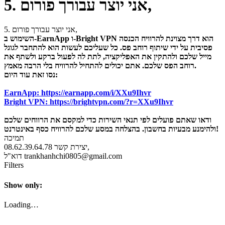
5. אני יוצר עבורך פורום,
5. אני יוצר עבורך פורום,
השימוש ב-EarnApp ו-Bright VPN הוא דרך מצוינת להרוויח הכנסה
פסיבית על ידי שיתוף רוחב פס. כל שעליכם לעשות הוא להתחבר לגוגל
מייל שלכם ולהתקין את האפליקציה, לתת לה לפעול ברקע ולשתף את
רוחב הפס שלכם. אתם יכולים להתחיל להרוויח בלי הרבה מאמץ.
נסו זאת עוד היום:
EarnApp: https://earnapp.com/i/XXu9Ihvr
Bright VPN: https://brightvpn.com/?r=XXu9Ihvr
ודאו שאתם פועלים לפי תנאי השירות כדי למקסם את הרווחים שלכם
ולהימנע מבעיות בחשבון. בהצלחה במסע שלכם להרוויח כסף באינטרנט!
תמיכה
יצירת קשר 08.62.39.64.78,
דוא"ל trankhanhchi0805@gmail.com
Filters
Show only:
Loading…