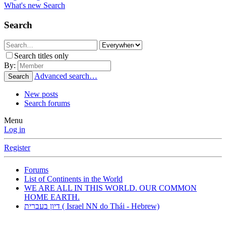
What's new
Search
Search
Search titles only
By:
Advanced search…
Search
New posts
Search forums
Menu
Log in
Register
Forums
List of Continents in the World
WE ARE ALL IN THIS WORLD. OUR COMMON
HOME EARTH.
דיון בעברית ( Israel NN do Thái - Hebrew)