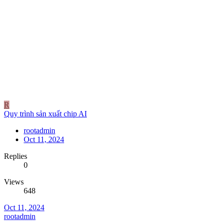
R
Quy trình sản xuất chip AI
rootadmin
Oct 11, 2024
Replies
0
Views
648
Oct 11, 2024
rootadmin