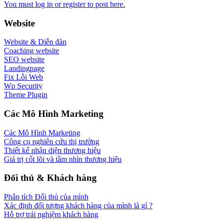
You must log in or register to post here.
Website
Website & Diễn đàn
Coaching website
SEO website
Landingpage
Fix Lỗi Web
Wp Security
Theme Plugin
Các Mô Hình Marketing
Các Mô Hình Marketing
Công cụ nghiên cứu thị trường
Thiết kế nhận diện thương hiệu
Giá trị cốt lõi và tầm nhìn thương hiệu
Đối thủ & Khách hàng
Phân tích Đối thủ của mình
Xác định đối tượng khách hàng của mình là gì ?
Hỗ trợ trải nghiệm khách hàng