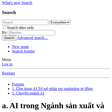
What's new
Search
Search
Search titles only
By:
Advanced search…
Search
New posts
Search forums
Menu
Log in
Register
Forums
1. Ứng dụng AI Trí tuệ nhân tạo marketing tự động
5. Chuyên ngành AI
a. AI trong Ngành sản xuất và