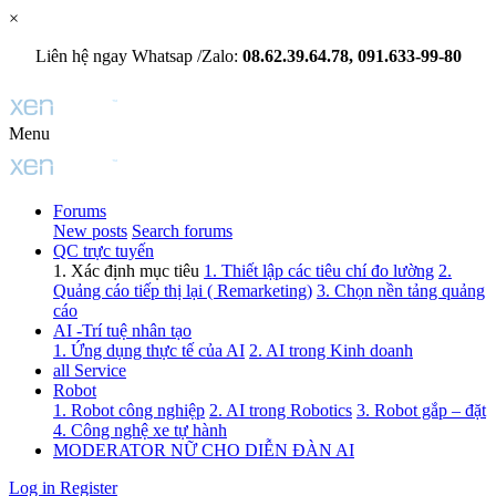
×
Liên hệ ngay Whatsap /Zalo:
08.62.39.64.78, 091.633-99-80
Menu
Forums
New posts
Search forums
QC trực tuyến
1. Xác định mục tiêu
1. Thiết lập các tiêu chí đo lường
2.
Quảng cáo tiếp thị lại ( Remarketing)
3. Chọn nền tảng quảng
cáo
AI -Trí tuệ nhân tạo
1. Ứng dụng thực tế của AI
2. AI trong Kinh doanh
all Service
Robot
1. Robot công nghiệp
2. AI trong Robotics
3. Robot gắp – đặt
4. Công nghệ xe tự hành
MODERATOR NỮ CHO DIỄN ĐÀN AI
Log in
Register