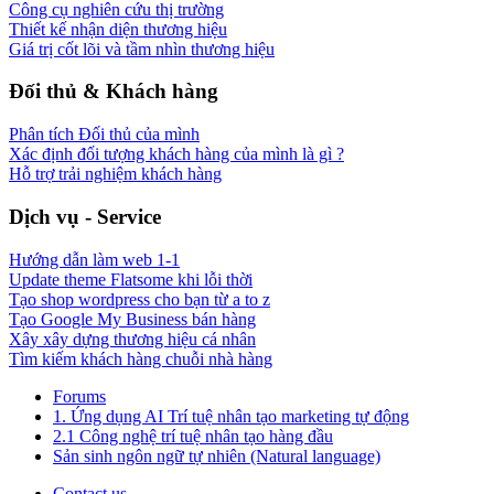
Công cụ nghiên cứu thị trường
Thiết kế nhận diện thương hiệu
Giá trị cốt lõi và tầm nhìn thương hiệu
Đối thủ & Khách hàng
Phân tích Đối thủ của mình
Xác định đối tượng khách hàng của mình là gì ?
Hỗ trợ trải nghiệm khách hàng
Dịch vụ - Service
Hướng dẫn làm web 1-1
Update theme Flatsome khi lỗi thời
Tạo shop wordpress cho bạn từ a to z
Tạo Google My Business bán hàng
Xây xây dựng thương hiệu cá nhân
Tìm kiếm khách hàng chuỗi nhà hàng
Forums
1. Ứng dụng AI Trí tuệ nhân tạo marketing tự động
2.1 Công nghệ trí tuệ nhân tạo hàng đầu
Sản sinh ngôn ngữ tự nhiên (Natural language)
Contact us