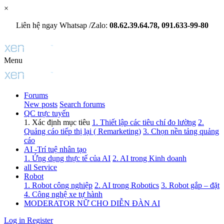
×
Liên hệ ngay Whatsap /Zalo:
08.62.39.64.78, 091.633-99-80
Menu
Forums
New posts
Search forums
QC trực tuyến
1. Xác định mục tiêu
1. Thiết lập các tiêu chí đo lường
2.
Quảng cáo tiếp thị lại ( Remarketing)
3. Chọn nền tảng quảng
cáo
AI -Trí tuệ nhân tạo
1. Ứng dụng thực tế của AI
2. AI trong Kinh doanh
all Service
Robot
1. Robot công nghiệp
2. AI trong Robotics
3. Robot gắp – đặt
4. Công nghệ xe tự hành
MODERATOR NỮ CHO DIỄN ĐÀN AI
Log in
Register