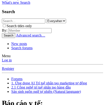
What's new
Search
Search
Search titles only
By:
Advanced search…
Search
New posts
Search forums
Menu
Log in
Register
Forums
1. Ứng dụng AI Trí tuệ nhân tạo marketing tự động
2.1 Công nghệ trí tuệ nhân tạo hàng đầu
Sản sinh ngôn ngữ tự nhiên (Natural language)
Báo cáo y tế: