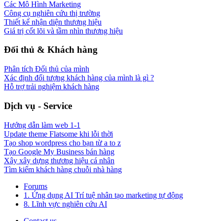
Các Mô Hình Marketing
Công cụ nghiên cứu thị trường
Thiết kế nhận diện thương hiệu
Giá trị cốt lõi và tầm nhìn thương hiệu
Đối thủ & Khách hàng
Phân tích Đối thủ của mình
Xác định đối tượng khách hàng của mình là gì ?
Hỗ trợ trải nghiệm khách hàng
Dịch vụ - Service
Hướng dẫn làm web 1-1
Update theme Flatsome khi lỗi thời
Tạo shop wordpress cho bạn từ a to z
Tạo Google My Business bán hàng
Xây xây dựng thương hiệu cá nhân
Tìm kiếm khách hàng chuỗi nhà hàng
Forums
1. Ứng dụng AI Trí tuệ nhân tạo marketing tự động
8. Lĩnh vực nghiên cứu AI
Contact us