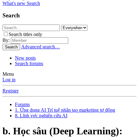
What's new
Search
Search
Search titles only
By:
Advanced search…
Search
New posts
Search forums
Menu
Log in
Register
Forums
1. Ứng dụng AI Trí tuệ nhân tạo marketing tự động
8. Lĩnh vực nghiên cứu AI
b. Học sâu (Deep Learning):