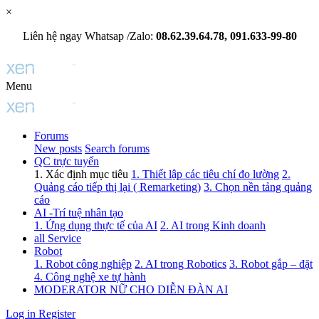
×
Liên hệ ngay Whatsap /Zalo:
08.62.39.64.78, 091.633-99-80
Menu
Forums
New posts
Search forums
QC trực tuyến
1. Xác định mục tiêu
1. Thiết lập các tiêu chí đo lường
2.
Quảng cáo tiếp thị lại ( Remarketing)
3. Chọn nền tảng quảng
cáo
AI -Trí tuệ nhân tạo
1. Ứng dụng thực tế của AI
2. AI trong Kinh doanh
all Service
Robot
1. Robot công nghiệp
2. AI trong Robotics
3. Robot gắp – đặt
4. Công nghệ xe tự hành
MODERATOR NỮ CHO DIỄN ĐÀN AI
Log in
Register