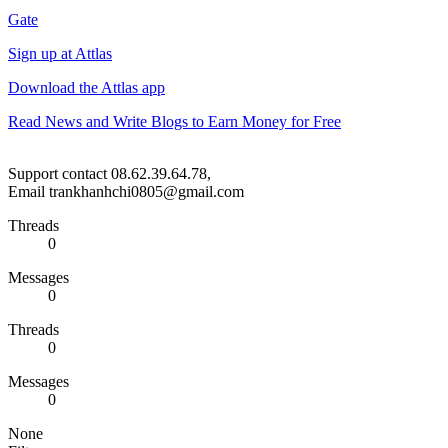
Gate
Sign up at Attlas
Download the Attlas app
Read News and Write Blogs to Earn Money for Free
Support contact 08.62.39.64.78,
Email trankhanhchi0805@gmail.com
Threads
0
Messages
0
Threads
0
Messages
0
None