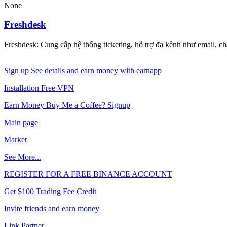
None
Freshdesk
Freshdesk: Cung cấp hệ thống ticketing, hỗ trợ đa kênh như email, ch
Sign up See details and earn money with earnapp
Installation Free VPN
Earn Money Buy Me a Coffee? Signup
Main page
Market
See More...
REGISTER FOR A FREE BINANCE ACCOUNT
Get $100 Trading Fee Credit
Invite friends and earn money
Link Partner