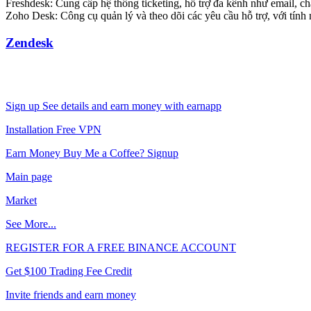
Freshdesk: Cung cấp hệ thống ticketing, hỗ trợ đa kênh như email, ch
Zoho Desk: Công cụ quản lý và theo dõi các yêu cầu hỗ trợ, với tính
Zendesk
Sign up See details and earn money with earnapp
Installation Free VPN
Earn Money Buy Me a Coffee? Signup
Main page
Market
See More...
REGISTER FOR A FREE BINANCE ACCOUNT
Get $100 Trading Fee Credit
Invite friends and earn money