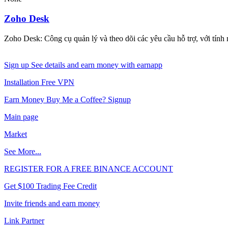
Zoho Desk
Zoho Desk: Công cụ quản lý và theo dõi các yêu cầu hỗ trợ, với tính
Sign up See details and earn money with earnapp
Installation Free VPN
Earn Money Buy Me a Coffee? Signup
Main page
Market
See More...
REGISTER FOR A FREE BINANCE ACCOUNT
Get $100 Trading Fee Credit
Invite friends and earn money
Link Partner