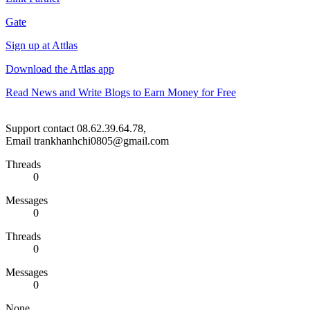
Gate
Sign up at Attlas
Download the Attlas app
Read News and Write Blogs to Earn Money for Free
Support contact 08.62.39.64.78,
Email trankhanhchi0805@gmail.com
Threads
0
Messages
0
Threads
0
Messages
0
None