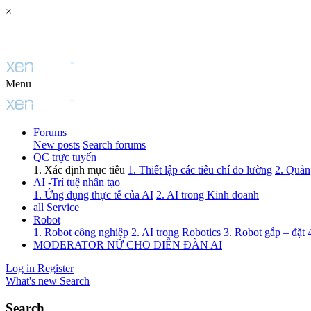
×
Menu
Forums
New posts
Search forums
QC trực tuyến
1. Xác định mục tiêu
1. Thiết lập các tiêu chí đo lường
2. Quảng
AI -Trí tuệ nhân tạo
1. Ứng dụng thực tế của AI
2. AI trong Kinh doanh
all Service
Robot
1. Robot công nghiệp
2. AI trong Robotics
3. Robot gắp – đặt
MODERATOR NỮ CHO DIỄN ĐÀN AI
Log in
Register
What's new
Search
Search