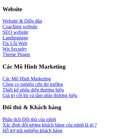
Website
Website & Diễn đàn
Coaching website
SEO website
Landingpage
Fix Lỗi Web
Wp Security
Theme Plugin
Các Mô Hình Marketing
Các Mô Hình Marketing
Công cụ nghiên cứu thị trường
Thiết kế nhận diện thương hiệu
Giá trị cốt lõi và tầm nhìn thương hiệu
Đối thủ & Khách hàng
Phân tích Đối thủ của mình
Xác định đối tượng khách hàng của mình là gì ?
Hỗ trợ trải nghiệm khách hàng