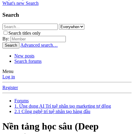
What's new
Search
Search
Search titles only
By:
Advanced search…
Search
New posts
Search forums
Menu
Log in
Register
Forums
1. Ứng dụng AI Trí tuệ nhân tạo marketing tự động
2.1 Công nghệ trí tuệ nhân tạo hàng đầu
Nền tảng học sâu (Deep