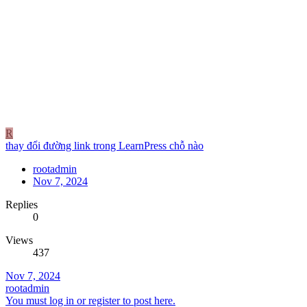
R
thay đổi đường link trong LearnPress chỗ nào
rootadmin
Nov 7, 2024
Replies
0
Views
437
Nov 7, 2024
rootadmin
You must log in or register to post here.