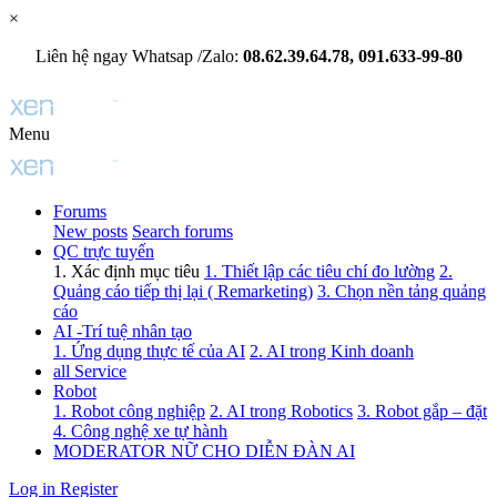
×
Liên hệ ngay Whatsap /Zalo:
08.62.39.64.78, 091.633-99-80
Menu
Forums
New posts
Search forums
QC trực tuyến
1. Xác định mục tiêu
1. Thiết lập các tiêu chí đo lường
2.
Quảng cáo tiếp thị lại ( Remarketing)
3. Chọn nền tảng quảng
cáo
AI -Trí tuệ nhân tạo
1. Ứng dụng thực tế của AI
2. AI trong Kinh doanh
all Service
Robot
1. Robot công nghiệp
2. AI trong Robotics
3. Robot gắp – đặt
4. Công nghệ xe tự hành
MODERATOR NỮ CHO DIỄN ĐÀN AI
Log in
Register