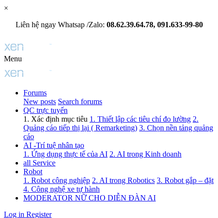
×
Liên hệ ngay Whatsap /Zalo:
08.62.39.64.78, 091.633-99-80
Menu
Forums
New posts
Search forums
QC trực tuyến
1. Xác định mục tiêu
1. Thiết lập các tiêu chí đo lường
2.
Quảng cáo tiếp thị lại ( Remarketing)
3. Chọn nền tảng quảng
cáo
AI -Trí tuệ nhân tạo
1. Ứng dụng thực tế của AI
2. AI trong Kinh doanh
all Service
Robot
1. Robot công nghiệp
2. AI trong Robotics
3. Robot gắp – đặt
4. Công nghệ xe tự hành
MODERATOR NỮ CHO DIỄN ĐÀN AI
Log in
Register