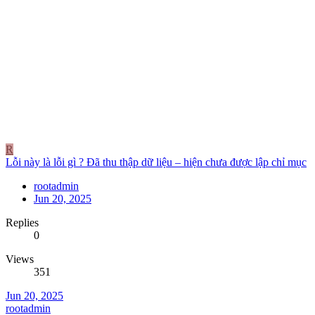
R
Lỗi này là lỗi gì ? Đã thu thập dữ liệu – hiện chưa được lập chỉ mục
rootadmin
Jun 20, 2025
Replies
0
Views
351
Jun 20, 2025
rootadmin