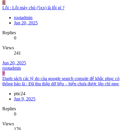
R
Lỗi : Lỗi máy chủ (5xx) là lỗi gì ?
rootadmin
Jun 20, 2025
Replies
0
Views
241
Jun 20, 2025
rootadmin
P
Danh sách các lý do của google search console để khắc phục có
thông báo là : Đã thu thập dữ liệu – hiện chưa được lập chỉ mục
ptic24
Jun 9, 2025
Replies
0
Views
176