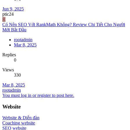
Jun 9, 2025
ptic24
R
Có Nên SEO Với RankMath Không? Review Chi Tiết Cho Người
Mới Bắt Đầu
rootadmin
Mar 8, 2025
Replies
0
Views
330
Mar 8, 2025
rootadmin
You must log in or register to post here.
Website
Website & Diễn đàn
Coaching website
SEO website