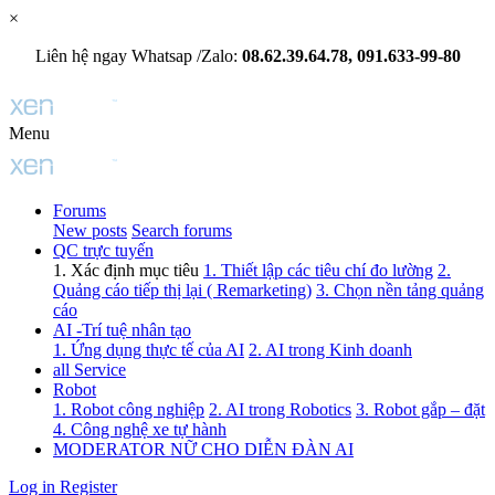
×
Liên hệ ngay Whatsap /Zalo:
08.62.39.64.78, 091.633-99-80
Menu
Forums
New posts
Search forums
QC trực tuyến
1. Xác định mục tiêu
1. Thiết lập các tiêu chí đo lường
2.
Quảng cáo tiếp thị lại ( Remarketing)
3. Chọn nền tảng quảng
cáo
AI -Trí tuệ nhân tạo
1. Ứng dụng thực tế của AI
2. AI trong Kinh doanh
all Service
Robot
1. Robot công nghiệp
2. AI trong Robotics
3. Robot gắp – đặt
4. Công nghệ xe tự hành
MODERATOR NỮ CHO DIỄN ĐÀN AI
Log in
Register