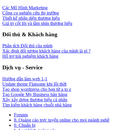
Các Mô Hình Marketing
Công cụ nghiên cứu thị trường
Thiết kế nhận diện thương hiệu
Giá trị cốt lõi và tầm nhìn thương hiệu
Đối thủ & Khách hàng
Phân tích Đối thủ của mình
Xác định đối tượng khách hàng của mình là gì ?
Hỗ trợ trải nghiệm khách hàng
Dịch vụ - Service
Hướng dẫn làm web 1-1
Update theme Flatsome khi lỗi thời
Tạo shop wordpress cho bạn từ a to z
Tạo Google My Business bán hàng
Xây xây dựng thương hiệu cá nhân
Tìm kiếm khách hàng chuỗi nhà hàng
Forums
8. Quảng cáo trực tuyến online cho mọi ngành nghề
0. Chuẩn bị