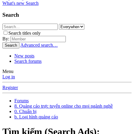
What's new
Search
Search
Search titles only
By:
Advanced search…
Search
New posts
Search forums
Menu
Log in
Register
Forums
8. Quảng cáo trực tuyến online cho mọi ngành nghề
0. Chuẩn bị
b. Loại hình quảng cáo
Tìm kiếm (Search Ads):