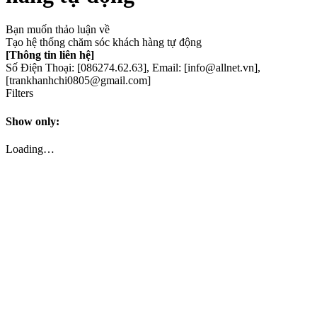
Bạn muốn thảo luận về
Tạo hệ thống chăm sóc khách hàng tự động
[Thông tin liên hệ]
Số Điện Thoại: [086274.62.63], Email: [info@allnet.vn],
[trankhanhchi0805@gmail.com]
Filters
Show only:
Loading…