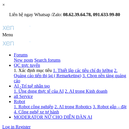
×
Liên hệ ngay Whatsap /Zalo:
08.62.39.64.78, 091.633-99-80
Menu
Forums
New posts
Search forums
QC trực tuyến
1. Xác định mục tiêu
1. Thiết lập các tiêu chí đo lường
2.
Quảng cáo tiếp thị lại ( Remarketing)
3. Chọn nền tảng quảng
cáo
AI -Trí tuệ nhân tạo
1. Ứng dụng thực tế của AI
2. AI trong Kinh doanh
all Service
Robot
1. Robot công nghiệp
2. AI trong Robotics
3. Robot gắp – đặt
4. Công nghệ xe tự hành
MODERATOR NỮ CHO DIỄN ĐÀN AI
Log in
Register