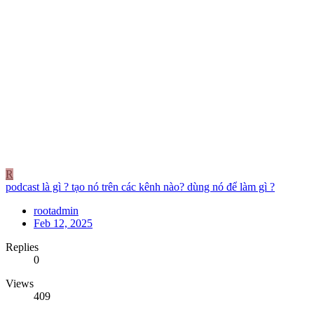
R
podcast là gì ? tạo nó trên các kênh nào? dùng nó để làm gì ?
rootadmin
Feb 12, 2025
Replies
0
Views
409