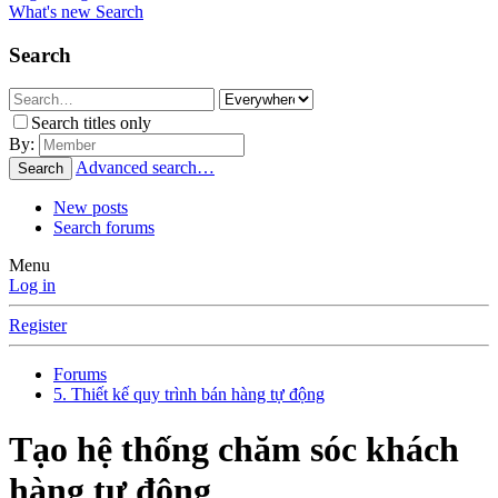
What's new
Search
Search
Search titles only
By:
Advanced search…
Search
New posts
Search forums
Menu
Log in
Register
Forums
5. Thiết kế quy trình bán hàng tự động
Tạo hệ thống chăm sóc khách
hàng tự động