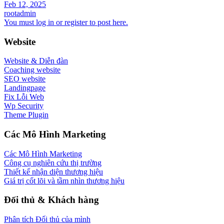
Feb 12, 2025
rootadmin
You must log in or register to post here.
Website
Website & Diễn đàn
Coaching website
SEO website
Landingpage
Fix Lỗi Web
Wp Security
Theme Plugin
Các Mô Hình Marketing
Các Mô Hình Marketing
Công cụ nghiên cứu thị trường
Thiết kế nhận diện thương hiệu
Giá trị cốt lõi và tầm nhìn thương hiệu
Đối thủ & Khách hàng
Phân tích Đối thủ của mình