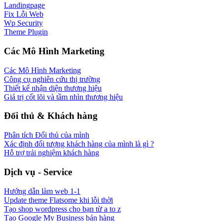
Landingpage
Fix Lỗi Web
Wp Security
Theme Plugin
Các Mô Hình Marketing
Các Mô Hình Marketing
Công cụ nghiên cứu thị trường
Thiết kế nhận diện thương hiệu
Giá trị cốt lõi và tầm nhìn thương hiệu
Đối thủ & Khách hàng
Phân tích Đối thủ của mình
Xác định đối tượng khách hàng của mình là gì ?
Hỗ trợ trải nghiệm khách hàng
Dịch vụ - Service
Hướng dẫn làm web 1-1
Update theme Flatsome khi lỗi thời
Tạo shop wordpress cho bạn từ a to z
Tạo Google My Business bán hàng