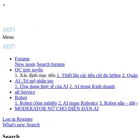
×
Menu
Forums
New posts
Search forums
QC trực tuyến
1. Xác định mục tiêu
1. Thiết lập các tiêu chí đo lường
2. Quảng
AI -Trí tuệ nhân tạo
1. Ứng dụng thực tế của AI
2. AI trong Kinh doanh
all Service
Robot
1. Robot công nghiệp
2. AI trong Robotics
3. Robot gắp – đặt
MODERATOR NỮ CHO DIỄN ĐÀN AI
Log in
Register
What's new
Search
Search