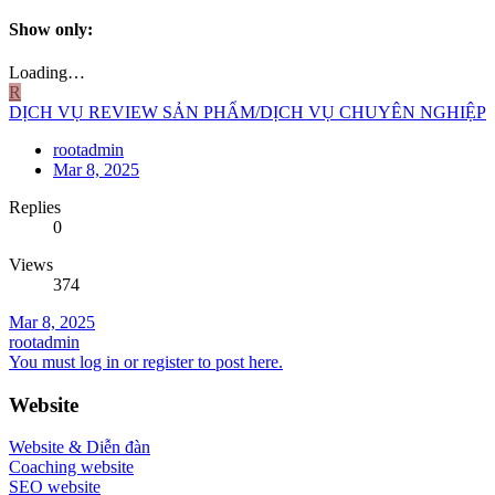
Show only:
Loading…
R
DỊCH VỤ REVIEW SẢN PHẨM/DỊCH VỤ CHUYÊN NGHIỆP
rootadmin
Mar 8, 2025
Replies
0
Views
374
Mar 8, 2025
rootadmin
You must log in or register to post here.
Website
Website & Diễn đàn
Coaching website
SEO website