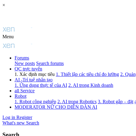
×
Menu
Forums
New posts
Search forums
QC trực tuyến
1. Xác định mục tiêu
1. Thiết lập các tiêu chí đo lường
2. Quảng
AI -Trí tuệ nhân tạo
1. Ứng dụng thực tế của AI
2. AI trong Kinh doanh
all Service
Robot
1. Robot công nghiệp
2. AI trong Robotics
3. Robot gắp – đặt
MODERATOR NỮ CHO DIỄN ĐÀN AI
Log in
Register
What's new
Search
Search