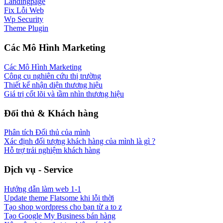
Landingpage
Fix Lỗi Web
Wp Security
Theme Plugin
Các Mô Hình Marketing
Các Mô Hình Marketing
Công cụ nghiên cứu thị trường
Thiết kế nhận diện thương hiệu
Giá trị cốt lõi và tầm nhìn thương hiệu
Đối thủ & Khách hàng
Phân tích Đối thủ của mình
Xác định đối tượng khách hàng của mình là gì ?
Hỗ trợ trải nghiệm khách hàng
Dịch vụ - Service
Hướng dẫn làm web 1-1
Update theme Flatsome khi lỗi thời
Tạo shop wordpress cho bạn từ a to z
Tạo Google My Business bán hàng