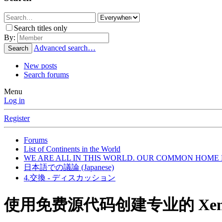
Search titles only
By:
Advanced search…
Search
New posts
Search forums
Menu
Log in
Register
Forums
List of Continents in the World
WE ARE ALL IN THIS WORLD. OUR COMMON HOME 
日本語での議論 (Japanese)
4.交換 - ディスカッション
使用免费源代码创建专业的 Xenf