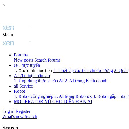
×
Menu
Forums
New posts
Search forums
QC trực tuyến
1. Xác định mục tiêu
1. Thiết lập các tiêu chí đo lường
2. Quảng
AI -Trí tuệ nhân tạo
1. Ứng dụng thực tế của AI
2. AI trong Kinh doanh
all Service
Robot
1. Robot công nghiệp
2. AI trong Robotics
3. Robot gắp – đặt
MODERATOR NỮ CHO DIỄN ĐÀN AI
Log in
Register
What's new
Search
Search