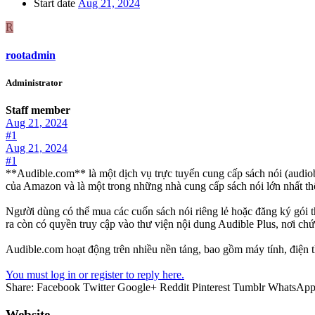
Start date
Aug 21, 2024
R
rootadmin
Administrator
Staff member
Aug 21, 2024
#1
Aug 21, 2024
#1
**Audible.com** là một dịch vụ trực tuyến cung cấp sách nói (audiob
của Amazon và là một trong những nhà cung cấp sách nói lớn nhất thế
Người dùng có thể mua các cuốn sách nói riêng lẻ hoặc đăng ký gói t
ra còn có quyền truy cập vào thư viện nội dung Audible Plus, nơi c
Audible.com hoạt động trên nhiều nền tảng, bao gồm máy tính, điện th
You must log in or register to reply here.
Share:
Facebook
Twitter
Google+
Reddit
Pinterest
Tumblr
WhatsAp
Website