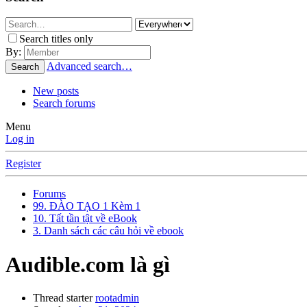
Search titles only
By:
Advanced search…
Search
New posts
Search forums
Menu
Log in
Register
Forums
99. ĐÀO TẠO 1 Kèm 1
10. Tất tần tật về eBook
3. Danh sách các câu hỏi về ebook
Audible.com là gì
Thread starter
rootadmin