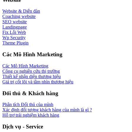
Website & Diễn đàn
Coaching website
SEO website
Landingpage
Fix Lỗi Web
Wp Security
Theme Plugin
Các Mô Hình Marketing
Các Mô Hình Marketing
Công cụ nghiên cứu thị trường
Thiết kế nhận diện thương hiệu
Giá trị cốt lõi và tầm nhìn thương hiệu
Đối thủ & Khách hàng
Phân tích Đối thủ của mình
Xác định đối tượng khách hàng của mình là gì ?
Hỗ trợ trải nghiệm khách hàng
Dịch vụ - Service